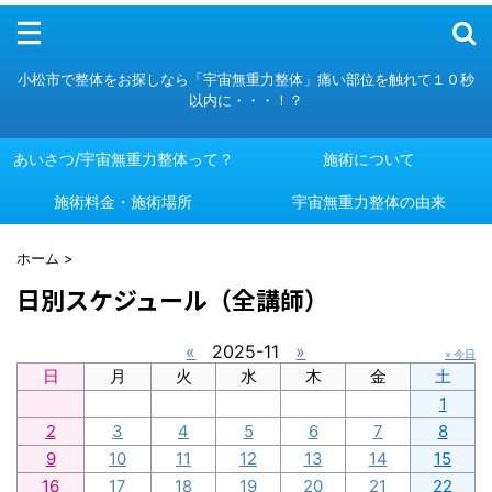
メニュー
小松市で整体をお探しなら「宇宙無重力整体」痛い部位を触れて１０秒
以内に・・・！？
あいさつ/宇宙無重力整体って？
施術について
施術料金・施術場所
あいさつ/宇宙無重力整体って？
施術について
宇宙無重力整体の由来
施術料金・施術場所
宇宙無重力整体の由来
ホーム
>
日別スケジュール（全講師）
«
2025-11
»
» 今日
日
月
火
水
木
金
土
1
2
3
4
5
6
7
8
9
10
11
12
13
14
15
16
17
18
19
20
21
22