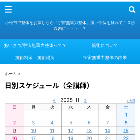
メニュー
小松市で整体をお探しなら「宇宙無重力整体」痛い部位を触れて１０秒
以内に・・・！？
あいさつ/宇宙無重力整体って？
施術について
施術料金・施術場所
あいさつ/宇宙無重力整体って？
施術について
宇宙無重力整体の由来
施術料金・施術場所
宇宙無重力整体の由来
ホーム
>
日別スケジュール（全講師）
«
2025-11
»
» 今日
日
月
火
水
木
金
土
1
2
3
4
5
6
7
8
9
10
11
12
13
14
15
16
17
18
19
20
21
22