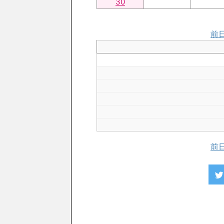
30
前
前