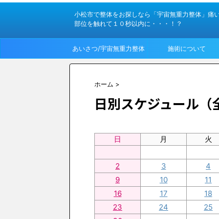
小松市で整体をお探しなら「宇宙無重力整体」痛
部位を触れて１０秒以内に・・・！？
あいさつ/宇宙無重力整体
施術について
って？
ホーム
>
日別スケジュール（
日
月
火
2
3
4
9
10
11
16
17
18
23
24
25