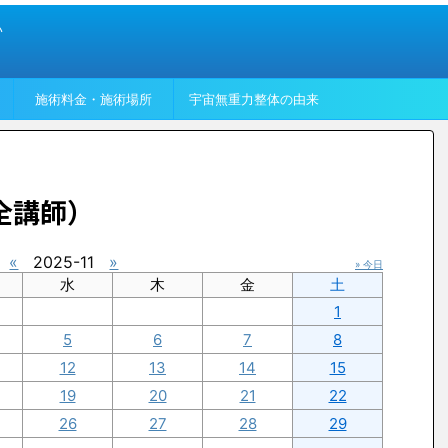
い
施術料金・施術場所
宇宙無重力整体の由来
全講師）
«
2025-11
»
» 今日
水
木
金
土
1
5
6
7
8
12
13
14
15
19
20
21
22
26
27
28
29