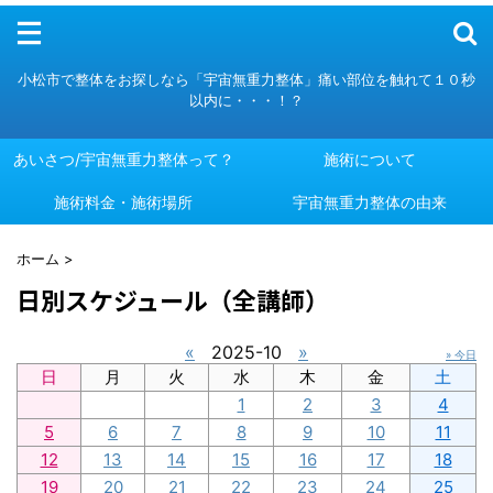
メニュー
小松市で整体をお探しなら「宇宙無重力整体」痛い部位を触れて１０秒
以内に・・・！？
あいさつ/宇宙無重力整体って？
施術について
施術料金・施術場所
あいさつ/宇宙無重力整体って？
施術について
宇宙無重力整体の由来
施術料金・施術場所
宇宙無重力整体の由来
ホーム
>
日別スケジュール（全講師）
«
2025-10
»
» 今日
日
月
火
水
木
金
土
1
2
3
4
5
6
7
8
9
10
11
12
13
14
15
16
17
18
19
20
21
22
23
24
25