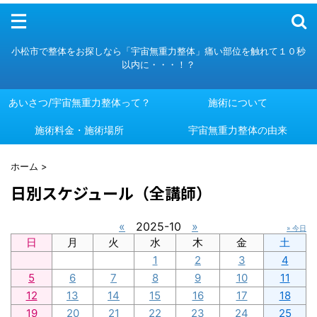
メニュー
小松市で整体をお探しなら「宇宙無重力整体」痛い部位を触れて１０秒
以内に・・・！？
あいさつ/宇宙無重力整体って？
施術について
施術料金・施術場所
あいさつ/宇宙無重力整体って？
施術について
宇宙無重力整体の由来
施術料金・施術場所
宇宙無重力整体の由来
ホーム
>
日別スケジュール（全講師）
«
2025-10
»
» 今日
日
月
火
水
木
金
土
1
2
3
4
5
6
7
8
9
10
11
12
13
14
15
16
17
18
19
20
21
22
23
24
25