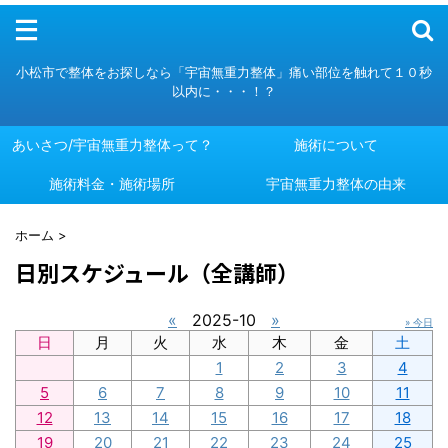
メニュー
小松市で整体をお探しなら「宇宙無重力整体」痛い部位を触れて１０秒
以内に・・・！？
あいさつ/宇宙無重力整体って？
施術について
施術料金・施術場所
あいさつ/宇宙無重力整体って？
施術について
宇宙無重力整体の由来
施術料金・施術場所
宇宙無重力整体の由来
ホーム
>
日別スケジュール（全講師）
«
2025-10
»
» 今日
日
月
火
水
木
金
土
1
2
3
4
5
6
7
8
9
10
11
12
13
14
15
16
17
18
19
20
21
22
23
24
25