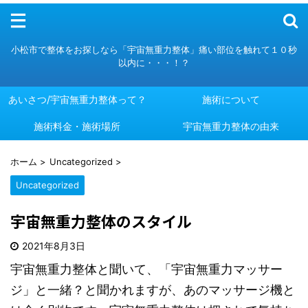
メニュー
小松市で整体をお探しなら「宇宙無重力整体」痛い部位を触れて１０秒
以内に・・・！？
あいさつ/宇宙無重力整体って？
施術について
施術料金・施術場所
あいさつ/宇宙無重力整体って？
施術について
宇宙無重力整体の由来
施術料金・施術場所
宇宙無重力整体の由来
ホーム
>
Uncategorized
>
Uncategorized
宇宙無重力整体のスタイル
2021年8月3日
宇宙無重力整体と聞いて、「宇宙無重力マッサー
ジ」と一緒？と聞かれますが、あのマッサージ機と