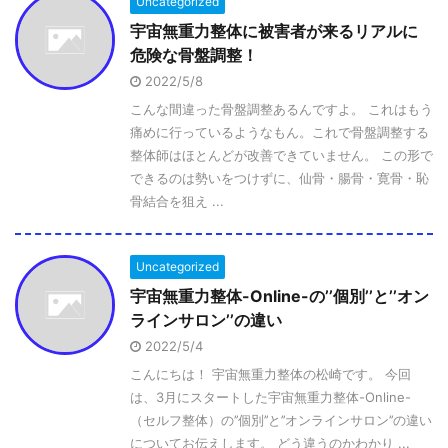
Uncategorized
宇宙無重力整体に被害者が来るリアルに
危険な骨盤調整！
2022/5/8
こんな間違った骨盤調整あるんですよ。 これはもう
痛めに行っているようなもん。これで骨盤調整する
整体師はほとんどが改善できていません。 この形で
できるのは勢いをつけずに、仙骨・腸骨・寛骨・恥
骨結合を狙え ...
Uncategorized
宇宙無重力整体-Online-の’’個別’’と’’オン
ラインサロン’’の違い
2022/5/4
こんにちは！ 宇宙無重力整体の松崎です。 今回
は、3月にスタートした宇宙無重力整体-Online-
（セルフ整体）の’’個別’’と’’オンラインサロン’’の違い
についてお伝えします。 どう違うのかわかり ...