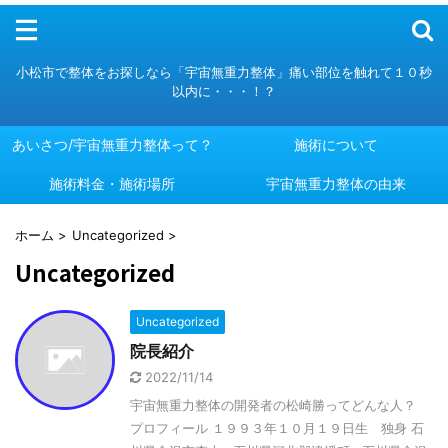
メニュー
小松市で整体をお探しなら「宇宙無重力整体」痛い部位を触れて１０秒
以内に・・・！？
あいさつ/宇宙無重力整体って？
施術について
施術料金・施術場所
あいさつ/宇宙無重力整体って？
施術について
宇宙無重力整体の由来
施術料金・施術場所
宇宙無重力整体の由来
ホーム
>
Uncategorized
>
Uncategorized
Uncategorized
院長紹介
2022/11/14
宇宙無重力整体の開発者の松崎勝ってどんな人？
プロフィール １９９３年１０月１９日生 独身 石