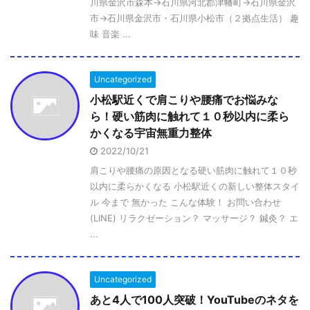
川県金沢市森本→石川県河北郡津幡町→石川県金沢
市→石川県金沢市・石川県小松市（２拠点生活） 趣
味 音楽 ...
Uncategorized
小松駅近くで肩こりや腰痛でお悩みな
ら！硬い筋肉に触れて１０秒以内に柔ら
かくなる宇宙無重力整体
2022/10/21
肩こりや腰痛の原因となる硬い筋肉に触れて１０秒
以内に柔らかくなる 小松駅近くの新しい整体スタイ
ル 今まで 無かった こんな体験！ お問い合わせ
(LINE) リラクゼーション？ マッサージ？ 鍼灸？ エ
...
Uncategorized
あと4人で100人突破！YouTubeのネタを