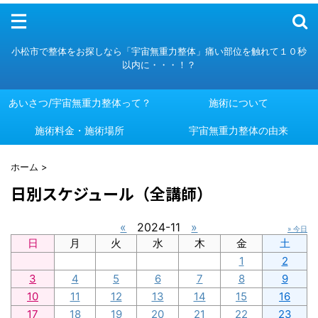
メニュー
小松市で整体をお探しなら「宇宙無重力整体」痛い部位を触れて１０秒
以内に・・・！？
あいさつ/宇宙無重力整体って？
施術について
施術料金・施術場所
あいさつ/宇宙無重力整体って？
施術について
宇宙無重力整体の由来
施術料金・施術場所
宇宙無重力整体の由来
ホーム
>
日別スケジュール（全講師）
«
2024-11
»
» 今日
日
月
火
水
木
金
土
1
2
3
4
5
6
7
8
9
10
11
12
13
14
15
16
17
18
19
20
21
22
23