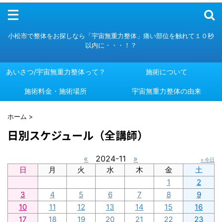
メニュー
小松市で整体をお探しなら「宇宙無重力整体」痛い部位を触れて１０秒
以内に・・・！？
あいさつ/宇宙無重力整体って？
施術について
施術料金・施術場所
あいさつ/宇宙無重力整体って？
施術について
宇宙無重力整体の由来
施術料金・施術場所
宇宙無重力整体の由来
ホーム
>
日別スケジュール（全講師）
«
2024-11
»
» 今日
日
月
火
水
木
金
土
1
2
3
4
5
6
7
8
9
10
11
12
13
14
15
16
17
18
19
20
21
22
23