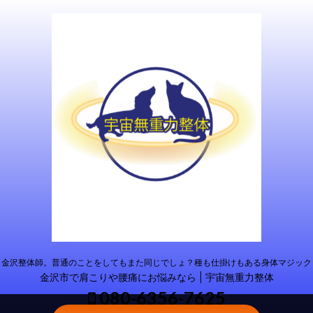
金沢整体師。普通のことをしてもまた同じでしょ？種も仕掛けもある身体マジック
金沢市で肩こりや腰痛にお悩みなら | 宇宙無重力整体
080-6356-7625