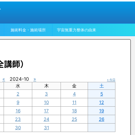
い
施術料金・施術場所
宇宙無重力整体の由来
全講師）
«
2024-10
»
» 今日
水
木
金
土
2
3
4
5
9
10
11
12
16
17
18
19
23
24
25
26
30
31