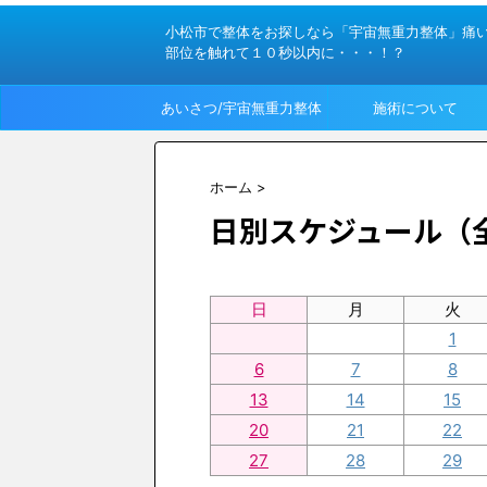
小松市で整体をお探しなら「宇宙無重力整体」痛
部位を触れて１０秒以内に・・・！？
あいさつ/宇宙無重力整体
施術について
って？
ホーム
>
日別スケジュール（
日
月
火
1
6
7
8
13
14
15
20
21
22
27
28
29