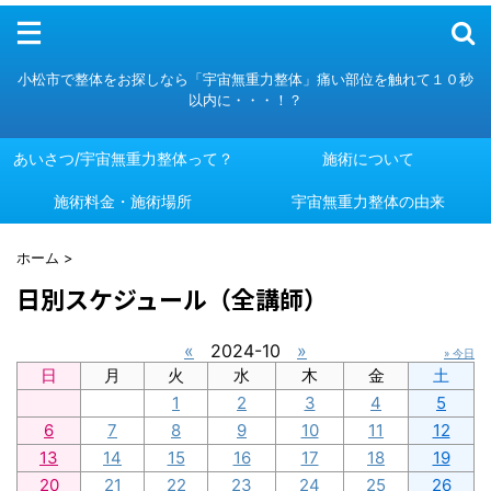
メニュー
小松市で整体をお探しなら「宇宙無重力整体」痛い部位を触れて１０秒
以内に・・・！？
あいさつ/宇宙無重力整体って？
施術について
施術料金・施術場所
あいさつ/宇宙無重力整体って？
施術について
宇宙無重力整体の由来
施術料金・施術場所
宇宙無重力整体の由来
ホーム
>
日別スケジュール（全講師）
«
2024-10
»
» 今日
日
月
火
水
木
金
土
1
2
3
4
5
6
7
8
9
10
11
12
13
14
15
16
17
18
19
20
21
22
23
24
25
26