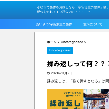
小松市で整体をお探しなら「宇宙無重力整体」痛
部位を触れて１０秒以内に・・・！？
あいさつ/宇宙無重力整体
施術について
って？
ホーム
>
Uncategorized
>
Uncategorized
揉み返しって何？？
2021年11月2日
揉み返しは、「強く押すとなる」は間