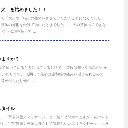
r 犬 を始めました！！
して「犬」や「猫」の整体をさせていただくことになりました！
力整体の施術を受けて頂いたときでした。 「犬の整体ってできな
そう依頼を持って ...
いますか？
せて頂いているときに出てくるお話で 「普段は辛さや痛みがわか
とがあります。 人間って最初は違和感や痛みを感じられるので
が歪んだり他の ...
スタイル
て、「宇宙無重力マッサージ」と一緒？と聞かれますが、あのマッ
です。宇宙無重力整体は押されて気持ちいいのリラクゼーション系