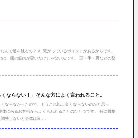
になんで足を触るの？ A. 繋がっているポイントがあるからです。
のは、腰の筋肉が硬いだけじゃないんです。 頭・手・脚などの繋
良くならない！」そんな方によく言われること。
良くならなかったので、もうこれ以上良くならないのかと思っ
整体に来るお客様からよく言われることのひとつです。 特に骨格
整しないと身体は良 ...