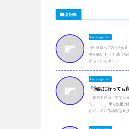
関連記事
Uncategorized
Q. 腰痛って言ったの
腰が痛い！！ と感じる
がっているポイン ...
Uncategorized
「病院に行っても
「電気を何回当てても
て・・・」 宇宙無重力
がズレている場合は直接調