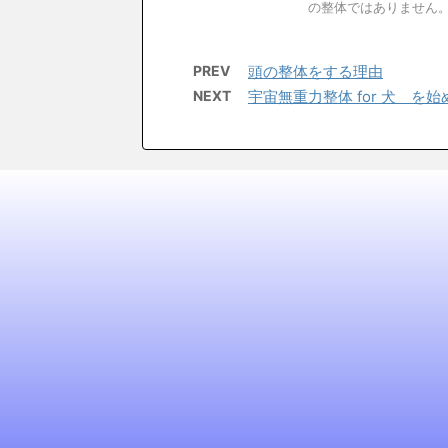
の整体ではありません。カ
PREV
頭の整体をする理由
NEXT
宇宙無重力整体 for 犬 を