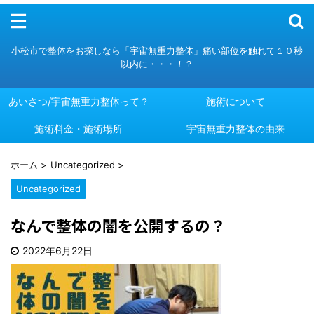
メニュー
小松市で整体をお探しなら「宇宙無重力整体」痛い部位を触れて１０秒
以内に・・・！？
あいさつ/宇宙無重力整体って？
施術について
施術料金・施術場所
あいさつ/宇宙無重力整体って？
施術について
宇宙無重力整体の由来
施術料金・施術場所
宇宙無重力整体の由来
ホーム
>
Uncategorized
>
Uncategorized
なんで整体の闇を公開するの？
2022年6月22日