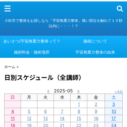
メニュー
小松市で整体をお探しなら「宇宙無重力整体」痛い部位を触れて１０秒
以内に・・・！？
あいさつ/宇宙無重力整体って？
施術について
施術料金・施術場所
あいさつ/宇宙無重力整体って？
施術について
宇宙無重力整体の由来
施術料金・施術場所
宇宙無重力整体の由来
ホーム
>
日別スケジュール（全講師）
«
2025-05
»
» 今日
日
月
火
水
木
金
土
1
2
3
4
5
6
7
8
9
10
11
12
13
14
15
16
17
18
19
20
21
22
23
24