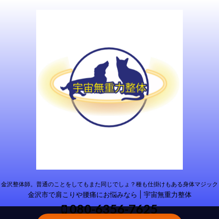
金沢整体師。普通のことをしてもまた同じでしょ？種も仕掛けもある身体マジック
金沢市で肩こりや腰痛にお悩みなら | 宇宙無重力整体
080-6356-7625