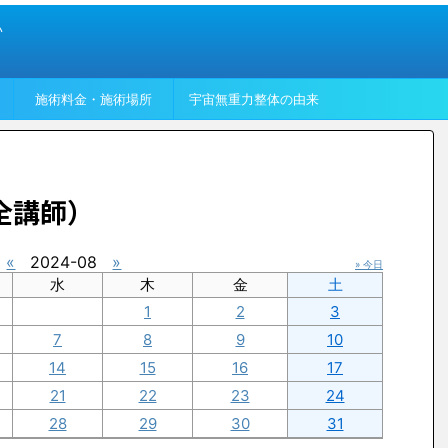
い
施術料金・施術場所
宇宙無重力整体の由来
全講師）
«
2024-08
»
» 今日
水
木
金
土
1
2
3
7
8
9
10
14
15
16
17
21
22
23
24
28
29
30
31