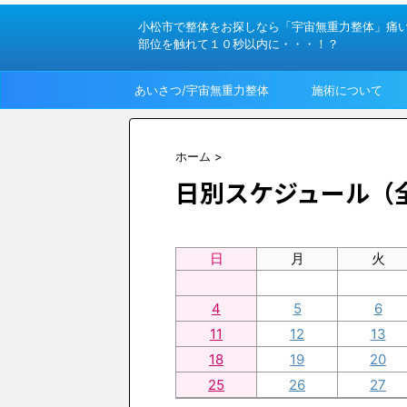
小松市で整体をお探しなら「宇宙無重力整体」痛
部位を触れて１０秒以内に・・・！？
あいさつ/宇宙無重力整体
施術について
って？
ホーム
>
日別スケジュール（
日
月
火
4
5
6
11
12
13
18
19
20
25
26
27