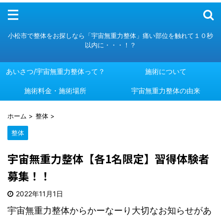
メニュー
小松市で整体をお探しなら「宇宙無重力整体」痛い部位を触れて１０秒
以内に・・・！？
あいさつ/宇宙無重力整体って？
施術について
施術料金・施術場所
あいさつ/宇宙無重力整体って？
施術について
宇宙無重力整体の由来
施術料金・施術場所
宇宙無重力整体の由来
ホーム
>
整体
>
整体
宇宙無重力整体【各1名限定】習得体験者
募集！！
2022年11月1日
宇宙無重力整体からかーなーり大切なお知らせがあ