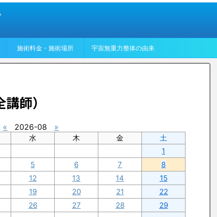
い
施術料金・施術場所
宇宙無重力整体の由来
全講師）
«
2026-08
»
水
木
金
土
1
5
6
7
8
12
13
14
15
19
20
21
22
26
27
28
29