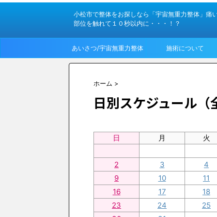
小松市で整体をお探しなら「宇宙無重力整体」痛
部位を触れて１０秒以内に・・・！？
あいさつ/宇宙無重力整体
施術について
って？
ホーム
>
日別スケジュール（
日
月
火
2
3
4
9
10
11
16
17
18
23
24
25