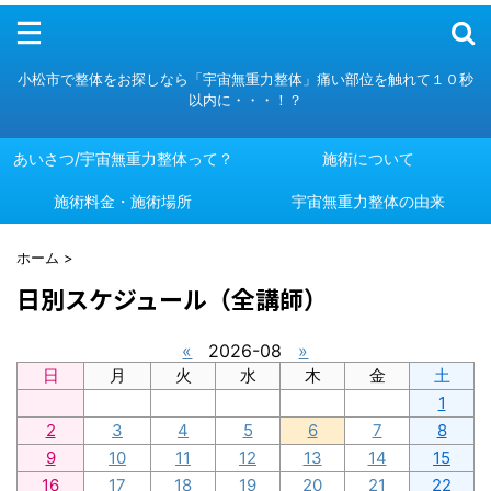
メニュー
小松市で整体をお探しなら「宇宙無重力整体」痛い部位を触れて１０秒
以内に・・・！？
あいさつ/宇宙無重力整体って？
施術について
施術料金・施術場所
あいさつ/宇宙無重力整体って？
施術について
宇宙無重力整体の由来
施術料金・施術場所
宇宙無重力整体の由来
ホーム
>
日別スケジュール（全講師）
«
2026-08
»
日
月
火
水
木
金
土
1
2
3
4
5
6
7
8
9
10
11
12
13
14
15
16
17
18
19
20
21
22