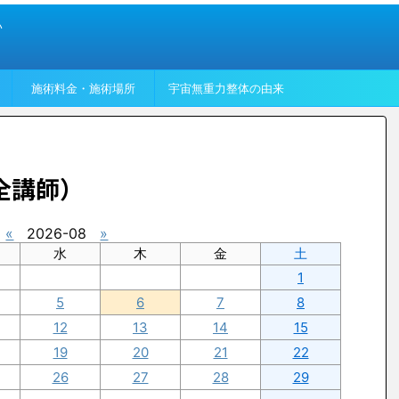
い
施術料金・施術場所
宇宙無重力整体の由来
全講師）
«
2026-08
»
水
木
金
土
1
5
6
7
8
12
13
14
15
19
20
21
22
26
27
28
29