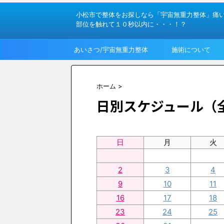
小松市で整体をお探しなら「宇宙無重力整体」痛
部位を触れて１０秒以内に・・・！？
あいさつ/宇宙無重力整体
施術について
って？
ホーム
>
日別スケジュール（
日
月
火
2
3
4
9
10
11
16
17
18
23
24
25