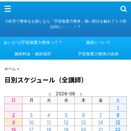
メニュー
小松市で整体をお探しなら「宇宙無重力整体」痛い部位を触れて１０秒
以内に・・・！？
あいさつ/宇宙無重力整体って？
施術について
施術料金・施術場所
あいさつ/宇宙無重力整体って？
施術について
宇宙無重力整体の由来
施術料金・施術場所
宇宙無重力整体の由来
ホーム
>
日別スケジュール（全講師）
«
2026-08
»
日
月
火
水
木
金
土
1
2
3
4
5
6
7
8
9
10
11
12
13
14
15
16
17
18
19
20
21
22