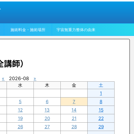
い
施術料金・施術場所
宇宙無重力整体の由来
全講師）
«
2026-08
»
水
木
金
土
1
5
6
7
8
12
13
14
15
19
20
21
22
26
27
28
29