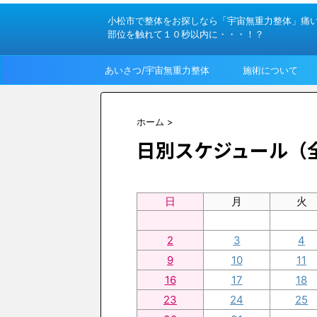
小松市で整体をお探しなら「宇宙無重力整体」痛
部位を触れて１０秒以内に・・・！？
あいさつ/宇宙無重力整体
施術について
って？
ホーム
>
日別スケジュール（
日
月
火
2
3
4
9
10
11
16
17
18
23
24
25