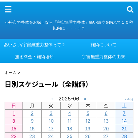
メニュー
小松市で整体をお探しなら「宇宙無重力整体」痛い部位を触れて１０秒
以内に・・・！？
あいさつ/宇宙無重力整体って？
施術について
施術料金・施術場所
あいさつ/宇宙無重力整体って？
施術について
宇宙無重力整体の由来
施術料金・施術場所
宇宙無重力整体の由来
ホーム
>
日別スケジュール（全講師）
«
2025-06
»
» 今日
日
月
火
水
木
金
土
1
2
3
4
5
6
7
8
9
10
11
12
13
14
15
16
17
18
19
20
21
22
23
24
25
26
27
28